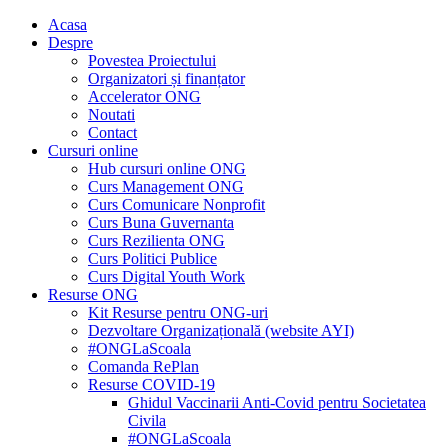
Acasa
Despre
Povestea Proiectului
Organizatori și finanțator
Accelerator ONG
Noutati
Contact
Cursuri online
Hub cursuri online ONG
Curs Management ONG
Curs Comunicare Nonprofit
Curs Buna Guvernanta
Curs Rezilienta ONG
Curs Politici Publice
Curs Digital Youth Work
Resurse ONG
Kit Resurse pentru ONG-uri
Dezvoltare Organizațională (website AYI)
#ONGLaScoala
Comanda RePlan
Resurse COVID-19
Ghidul Vaccinarii Anti-Covid pentru Societatea
Civila
#ONGLaScoala