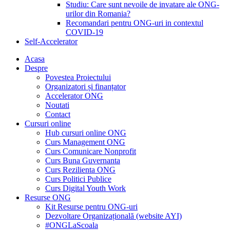
Studiu: Care sunt nevoile de invatare ale ONG-
urilor din Romania?
Recomandari pentru ONG-uri in contextul
COVID-19
Self-Accelerator
Acasa
Despre
Povestea Proiectului
Organizatori și finanțator
Accelerator ONG
Noutati
Contact
Cursuri online
Hub cursuri online ONG
Curs Management ONG
Curs Comunicare Nonprofit
Curs Buna Guvernanta
Curs Rezilienta ONG
Curs Politici Publice
Curs Digital Youth Work
Resurse ONG
Kit Resurse pentru ONG-uri
Dezvoltare Organizațională (website AYI)
#ONGLaScoala