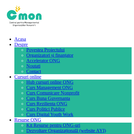
Acasa
Despre
Povestea Proiectului
Organizatori și finanțator
Accelerator ONG
Noutati
Contact
Cursuri online
Hub cursuri online ONG
Curs Management ONG
Curs Comunicare Nonprofit
Curs Buna Guvernanta
Curs Rezilienta ONG
Curs Politici Publice
Curs Digital Youth Work
Resurse ONG
Kit Resurse pentru ONG-uri
Dezvoltare Organizațională (website AYI)