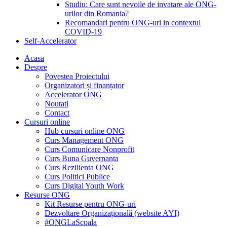
Studiu: Care sunt nevoile de invatare ale ONG-
urilor din Romania?
Recomandari pentru ONG-uri in contextul
COVID-19
Self-Accelerator
Acasa
Despre
Povestea Proiectului
Organizatori și finanțator
Accelerator ONG
Noutati
Contact
Cursuri online
Hub cursuri online ONG
Curs Management ONG
Curs Comunicare Nonprofit
Curs Buna Guvernanta
Curs Rezilienta ONG
Curs Politici Publice
Curs Digital Youth Work
Resurse ONG
Kit Resurse pentru ONG-uri
Dezvoltare Organizațională (website AYI)
#ONGLaScoala