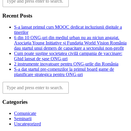
Recent Posts
S-a lansat primul curs MOOC dedicat incluziunii digitale a
tinerilor
6 din 10 ONG-uri din mediul urban nu au niciun angajat.
Asociația Young Initiative și Fundația World Vision România
dau startul unui demers de capacitare a sectorului non-profit
Cum poate susține societatea civilă campania de vaccinare:
Ghid lansat de șase ONG-uri
2 instrumente inovatoare pentru ONG-urile din România
S-a dat startul pre-comenzilor la primul board game de
planificare strategica pentru ONG-uri
Categories
Comunicate
Seminarii
Uncategorized