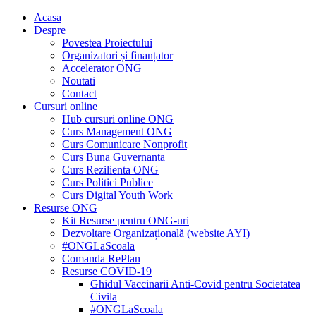
Acasa
Despre
Povestea Proiectului
Organizatori și finanțator
Accelerator ONG
Noutati
Contact
Cursuri online
Hub cursuri online ONG
Curs Management ONG
Curs Comunicare Nonprofit
Curs Buna Guvernanta
Curs Rezilienta ONG
Curs Politici Publice
Curs Digital Youth Work
Resurse ONG
Kit Resurse pentru ONG-uri
Dezvoltare Organizațională (website AYI)
#ONGLaScoala
Comanda RePlan
Resurse COVID-19
Ghidul Vaccinarii Anti-Covid pentru Societatea
Civila
#ONGLaScoala