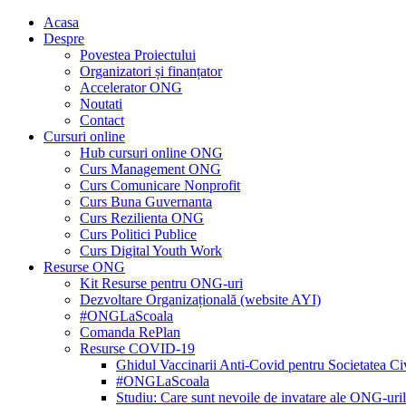
Acasa
Despre
Povestea Proiectului
Organizatori și finanțator
Accelerator ONG
Noutati
Contact
Cursuri online
Hub cursuri online ONG
Curs Management ONG
Curs Comunicare Nonprofit
Curs Buna Guvernanta
Curs Rezilienta ONG
Curs Politici Publice
Curs Digital Youth Work
Resurse ONG
Kit Resurse pentru ONG-uri
Dezvoltare Organizațională (website AYI)
#ONGLaScoala
Comanda RePlan
Resurse COVID-19
Ghidul Vaccinarii Anti-Covid pentru Societatea Ci
#ONGLaScoala
Studiu: Care sunt nevoile de invatare ale ONG-ur