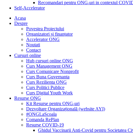
Recomandari pentru ONG-uri in contextul COVI
Self-Accelerator
Acasa
Despre
Povestea Proiectului
Organizatori și finanțator
Accelerator ONG
Noutati
Contact
Cursuri online
Hub cursuri online ONG
Curs Management ONG
Curs Comunicare Nonprofit
Curs Buna Guvernanta
Curs Rezilienta ONG
Curs Politici Publice
Curs Digital Youth Work
Resurse ONG
Kit Resurse pentru ONG-uri
Dezvoltare Organizațională (website AYI)
#ONGLaScoala
Comanda RePlan
Resurse COVID-19
Ghidul Vaccinarii Anti-Covid pentru Societatea Ci