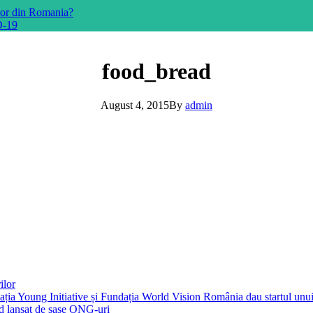
ilor din Romania?
D-19
food_bread
August 4, 2015
By
admin
ilor
ția Young Initiative și Fundația World Vision România dau startul unui 
id lansat de șase ONG-uri