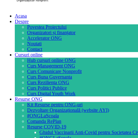
Acasa
Despre
Povestea Proiectului
Organizatori și finanțator
Accelerator ONG
Noutati
Contact
Cursuri online
Hub cursuri online ONG
Curs Management ONG
Curs Comunicare Nonprofit
Curs Buna Guvernanta
Curs Rezilienta ONG
Curs Politici Publice
Curs Digital Youth Work
Resurse ONG
Kit Resurse pentru ONG-uri
Dezvoltare Organizațională (website AYI)
#ONGLaScoala
Comanda RePlan
Resurse COVID-19
Ghidul Vaccinarii Anti-Covid pentru Societatea Ci
#ONGLaScoala