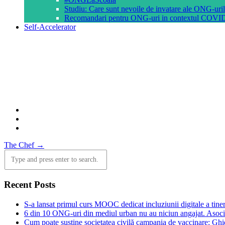
Studiu: Care sunt nevoile de invatare ale ONG-ur
Recomandari pentru ONG-uri in contextul COVI
Self-Accelerator
Post
The Chef
→
navigation
Recent Posts
S-a lansat primul curs MOOC dedicat incluziunii digitale a tiner
6 din 10 ONG-uri din mediul urban nu au niciun angajat. Asocia
Cum poate susține societatea civilă campania de vaccinare: Gh