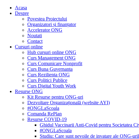
Acasa
Despre
Povestea Proiectului
Organizatori și finanțator
Accelerator ONG
Noutati
Contact
Cursuri online
Hub cursuri online ONG
Curs Management ONG
Curs Comunicare Nonprofit
Curs Buna Guvernanta
Curs Rezilienta ONG
Curs Politici Publice
Curs Digital Youth Work
Resurse ONG
Kit Resurse pentru ONG-uri
Dezvoltare Organizațională (website AYI)
#ONGLaScoala
Comanda RePlan
Resurse COVID-19
Ghidul Vaccinarii Anti-Covid pentru Societatea Ci
#ONGLaScoala
Studiu: Care sunt nevoile de invatare ale ONG-ur