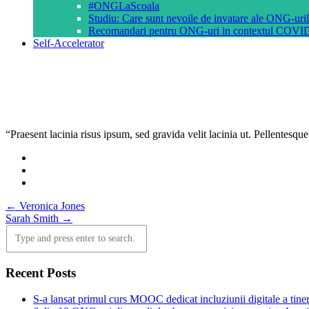
#ONGLaScoala
Studiu: Care sunt nevoile de invatare ale ONG-ur
Recomandari pentru ONG-uri in contextul COVI
Self-Accelerator
“Praesent lacinia risus ipsum, sed gravida velit lacinia ut. Pellentesqu
Post
←
Veronica Jones
Sarah Smith
→
navigation
Recent Posts
S-a lansat primul curs MOOC dedicat incluziunii digitale a tiner