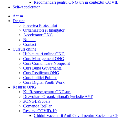
Recomandari pentru ONG-uri in contextul COVI
Self-Accelerator
Acasa
Despre
Povestea Proiectului
Organizatori și finanțator
Accelerator ONG
Noutati
Contact
Cursuri online
Hub cursuri online ONG
Curs Management ONG
Curs Comunicare Nonprofit
Curs Buna Guvernanta
Curs Rezilienta ONG
Curs Politici Publice
Curs Digital Youth Work
Resurse ONG
Kit Resurse pentru ONG-uri
Dezvoltare Organizațională (website AYI)
#ONGLaScoala
Comanda RePlan
Resurse COVID-19
Ghidul Vaccinarii Anti-Covid pentru Societatea Ci