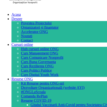
Acasa
Despre
Povestea Proiectului
Organizatori și finanțator
Accelerator ONG
Noutati
Contact
Cursuri online
Hub cursuri online ONG
Curs Management ONG
Curs Comunicare Nonprofit
Curs Buna Guvernanta
Curs Rezilienta ONG
Curs Politici Publice
Curs Digital Youth Work
Resurse ONG
Kit Resurse pentru ONG-uri
Dezvoltare Organizațională (website AYI)
#ONGLaScoala
Comanda RePlan
Resurse COVID-19
Ghidul Vaccinarii Anti-Covid pentru Societatea Ci