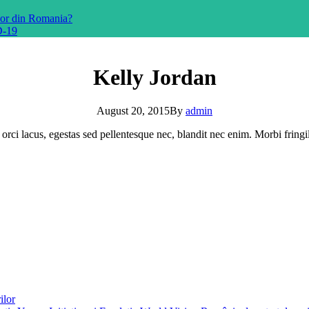
ilor din Romania?
D-19
Kelly Jordan
August 20, 2015
By
admin
e orci lacus, egestas sed pellentesque nec, blandit nec enim. Morbi fring
ilor